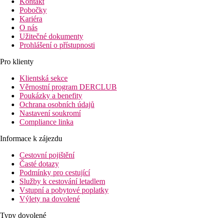
Kontakt
Pobočky
Kariéra
O nás
Užitečné dokumenty
Prohlášení o přístupnosti
Pro klienty
Klientská sekce
Věrnostní program DERCLUB
Poukázky a benefity
Ochrana osobních údajů
Nastavení soukromí
Compliance linka
Informace k zájezdu
Cestovní pojištění
Časté dotazy
Podmínky pro cestující
Služby k cestování letadlem
Vstupní a pobytové poplatky
Výlety na dovolené
Typy dovolené