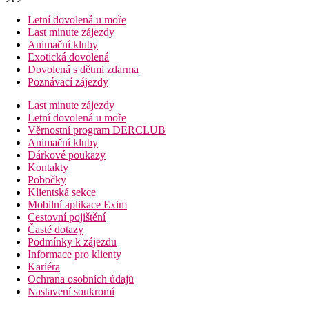
Letní dovolená u moře
Last minute zájezdy
Animační kluby
Exotická dovolená
Dovolená s dětmi zdarma
Poznávací zájezdy
Last minute zájezdy
Letní dovolená u moře
Věrnostní program DERCLUB
Animační kluby
Dárkové poukazy
Kontakty
Pobočky
Klientská sekce
Mobilní aplikace Exim
Cestovní pojištění
Časté dotazy
Podmínky k zájezdu
Informace pro klienty
Kariéra
Ochrana osobních údajů
Nastavení soukromí