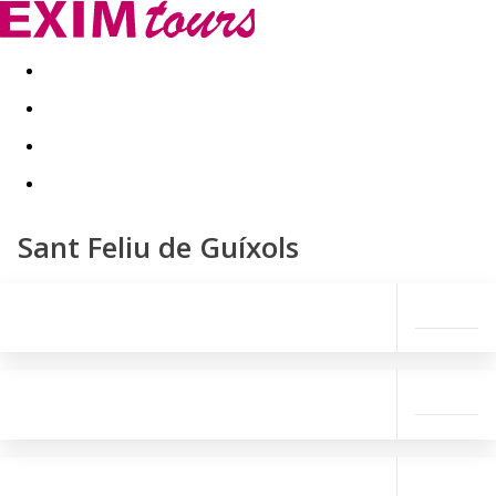
Akční nabídky
Last minute
First minute - Exotika a zim
Sant Feliu de Guíxols