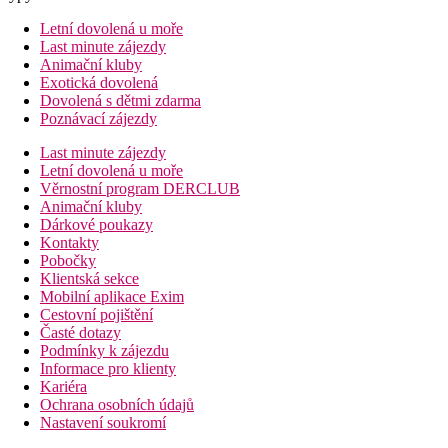
Letní dovolená u moře
Last minute zájezdy
Animační kluby
Exotická dovolená
Dovolená s dětmi zdarma
Poznávací zájezdy
Last minute zájezdy
Letní dovolená u moře
Věrnostní program DERCLUB
Animační kluby
Dárkové poukazy
Kontakty
Pobočky
Klientská sekce
Mobilní aplikace Exim
Cestovní pojištění
Časté dotazy
Podmínky k zájezdu
Informace pro klienty
Kariéra
Ochrana osobních údajů
Nastavení soukromí