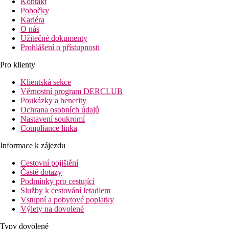
Kontakt
Pobočky
Kariéra
O nás
Užitečné dokumenty
Prohlášení o přístupnosti
Pro klienty
Klientská sekce
Věrnostní program DERCLUB
Poukázky a benefity
Ochrana osobních údajů
Nastavení soukromí
Compliance linka
Informace k zájezdu
Cestovní pojištění
Časté dotazy
Podmínky pro cestující
Služby k cestování letadlem
Vstupní a pobytové poplatky
Výlety na dovolené
Typy dovolené