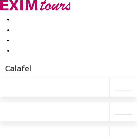
Akční nabídky
Last minute
First minute - Exotika a zim
Calafel