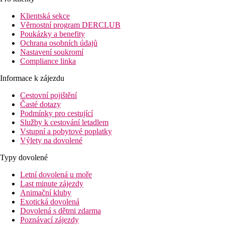
Pokoje
Dvoulůžkový pokoj, standard:
koupelna (vana nebo sprchový ko
Klientská sekce
Věrnostní program DERCLUB
Ostatní typy pokojů
(pokud není uvedeno jinak, mají pokoj
Poukázky a benefity
Ochrana osobních údajů
Dvoulůžkový pokoj, standard, vyšší patro
: vyšší patro.
Nastavení soukromí
Dvoulůžkový pokoj, výhled moře:
výhled moře.
Compliance linka
Dvoulůžkový pokoj, vyšší patro, výhled moře:
výhled moře, v
Informace k zájezdu
Pláž
Malé písečné pláže přímo u hotelu, lehátka a slunečníky za popla
Cestovní pojištění
Časté dotazy
Stravování
Podmínky pro cestující
Program All inclusive.
Služby k cestování letadlem
Vstupní a pobytové poplatky
Zábava
Výlety na dovolené
Animační programy.
Typy dovolené
Děti
Dětský bazén, hřiště, animace.
Letní dovolená u moře
Last minute zájezdy
All inclusive
Animační kluby
All inclusive
Exotická dovolená
• Snídaně, lehký oběd a večeře formou bufetu
Dovolená s dětmi zdarma
• Vybrané alkoholické a nealkoholické nápoje v místech a časec
Poznávací zájezdy