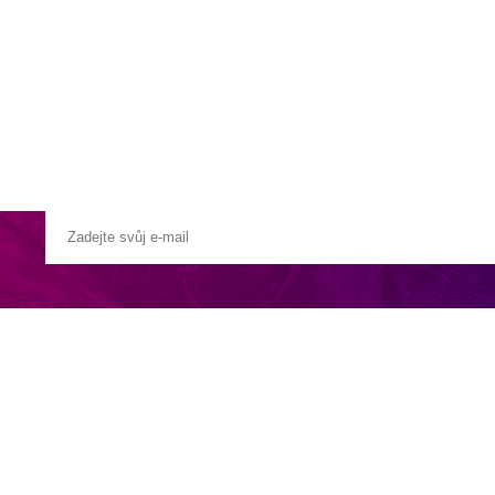
a u moře
Animační kluby
First minute – Léto 2027
Vě
ti ostrova v městečku Arguineguin u tří malých pláží, cca 1 km od centr
 u bazénu zdarma, bar u bazénu, snack bar, restaurace, spa centrum.