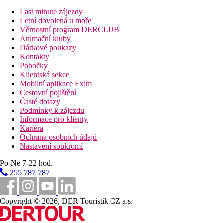
Last minute zájezdy
1,5 km
Letní dovolená u moře
Vzdálenost k pláži
Věrnostní program DERCLUB
Animační kluby
2 km
Dárkové poukazy
Golfové hřiště
Kontakty
Pobočky
30 km
Klientská sekce
Vzdálenost od nejbližšího letiště
Mobilní aplikace Exim
Cestovní pojištění
200 m
Časté dotazy
Nákupy
Podmínky k zájezdu
Informace pro klienty
Pláž
Kariéra
Ochrana osobních údajů
Plážová dovolená
Nastavení soukromí
Po-Ne 7-22 hod.
Bazény
255 787 787
Dětský bazén
Bazén s možností vyhřívání
Copyright © 2026, DER Touristik CZ a.s.
Lehátka u bazénu
Slunečníky u bazénu