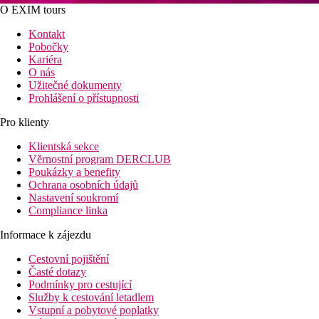
O EXIM tours
Kontakt
Pobočky
Kariéra
O nás
Užitečné dokumenty
Prohlášení o přístupnosti
Pro klienty
Klientská sekce
Věrnostní program DERCLUB
Poukázky a benefity
Ochrana osobních údajů
Nastavení soukromí
Compliance linka
Informace k zájezdu
Cestovní pojištění
Časté dotazy
Podmínky pro cestující
Služby k cestování letadlem
Vstupní a pobytové poplatky