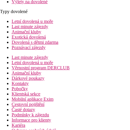
Výlety na dovolené
Typy dovolené
Letní dovolená u moře
Last minute zájezdy
Animační kluby
Exotická dovolená
Dovolená s dětmi zdarma
Poznávací zájezdy
Last minute zájezdy
Letní dovolená u moře
Věrnostní program DERCLUB
Animační kluby
Dárkové poukazy
Kontakty
Pobočky
Klientská sekce
Mobilní aplikace Exim
Cestovní pojištění
Časté dotazy
Podmínky k zájezdu
Informace pro klienty
Kariéra