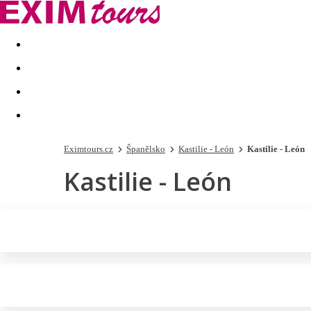
Akční nabídky
Last minute
First minute - Exotika a zim
Eximtours.cz
Španělsko
Kastilie - León
Kastilie - León
Kastilie - León