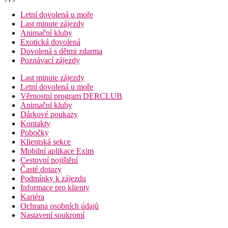
Letní dovolená u moře
Last minute zájezdy
Animační kluby
Exotická dovolená
Dovolená s dětmi zdarma
Poznávací zájezdy
Last minute zájezdy
Letní dovolená u moře
Věrnostní program DERCLUB
Animační kluby
Dárkové poukazy
Kontakty
Pobočky
Klientská sekce
Mobilní aplikace Exim
Cestovní pojištění
Časté dotazy
Podmínky k zájezdu
Informace pro klienty
Kariéra
Ochrana osobních údajů
Nastavení soukromí