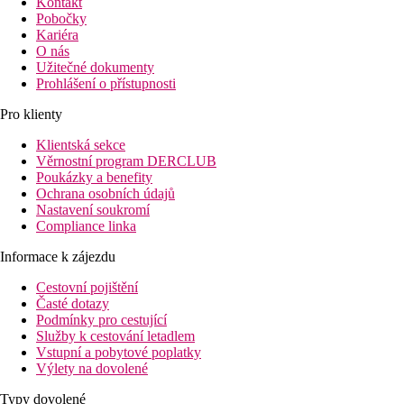
Kontakt
Pobočky
Kariéra
O nás
Užitečné dokumenty
Prohlášení o přístupnosti
Pro klienty
Klientská sekce
Věrnostní program DERCLUB
Poukázky a benefity
Ochrana osobních údajů
Nastavení soukromí
Compliance linka
Informace k zájezdu
Cestovní pojištění
Časté dotazy
Podmínky pro cestující
Služby k cestování letadlem
Vstupní a pobytové poplatky
Výlety na dovolené
Typy dovolené