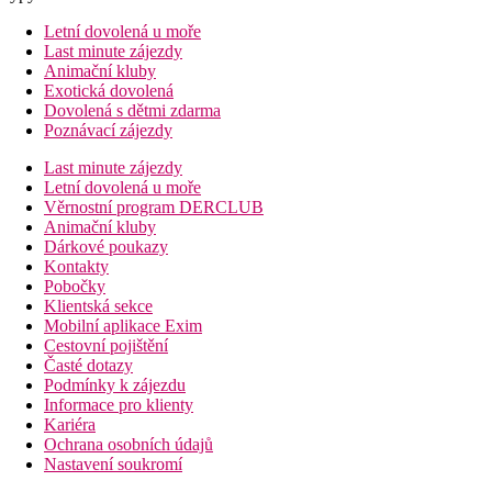
Letní dovolená u moře
Last minute zájezdy
Animační kluby
Exotická dovolená
Dovolená s dětmi zdarma
Poznávací zájezdy
Last minute zájezdy
Letní dovolená u moře
Věrnostní program DERCLUB
Animační kluby
Dárkové poukazy
Kontakty
Pobočky
Klientská sekce
Mobilní aplikace Exim
Cestovní pojištění
Časté dotazy
Podmínky k zájezdu
Informace pro klienty
Kariéra
Ochrana osobních údajů
Nastavení soukromí