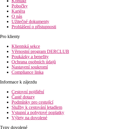
Kontakt
Pobočky
Kariéra
O nás
Užitečné dokumenty
Prohlášení o přístupnosti
Pro klienty
Klientská sekce
Věrnostní program DERCLUB
Poukázky a benefity
Ochrana osobních údajů
Nastavení soukromí
Compliance linka
Informace k zájezdu
Cestovní pojištění
Časté dotazy
Podmínky pro cestující
Služby k cestování letadlem
Vstupní a pobytové poplatky
Výlety na dovolené
Typy dovolené