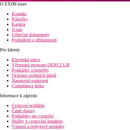
O EXIM tours
Kontakt
Pobočky
Kariéra
O nás
Užitečné dokumenty
Prohlášení o přístupnosti
Pro klienty
Klientská sekce
Věrnostní program DERCLUB
Poukázky a benefity
Ochrana osobních údajů
Nastavení soukromí
Compliance linka
Informace k zájezdu
Cestovní pojištění
Časté dotazy
Podmínky pro cestující
Služby k cestování letadlem
Vstupní a pobytové poplatky