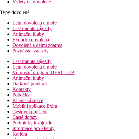
Výlety na dovolené
Typy dovolené
Letní dovolená u moře
Last minute zájezdy
Animační kluby
Exotická dovolená
Dovolená s dětmi zdarma
Poznávací zájezdy
Last minute zájezdy
Letní dovolená u moře
Věrnostní program DERCLUB
Animační kluby
Dárkové poukazy
Kontakty
Pobočky
Klientská sekce
Mobilní aplikace Exim
Cestovní pojištění
Časté dotazy
Podmínky k zájezdu
Informace pro klienty
Kariéra