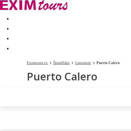
Akční nabídky
Last minute
First minute - Exotika a zim
Eximtours.cz
Španělsko
Lanzarote
Puerto Calero
Puerto Calero