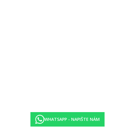
ýše uvedené vybavení)
na moře
, pokoje mohou být umístněny v méně výhodné poloze
rčená především pro doprodej
vka
 pohovka, kapacitně omezená nabídka určená především pro doprodej
pokoj se 2 pohovkami, ložnice
ývací pokoj se 2 pohovkami, ložnice, kapacitně omezená nabídka urč
WHATSAPP - NAPIŠTE NÁM