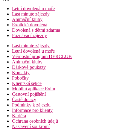
Letní dovolená u moře
Last minute zájezdy
Animační kluby
Exotická dovolená
Dovolená s dětmi zdarma
Poznávací zájezdy
Last minute zájezdy
Letní dovolená u moře
Věrnostní program DERCLUB
Animační kluby
Dárkové poukazy
Kontakty
Pobočky
Klientská sekce
Mobilní aplikace Exim
Cestovní pojištění
Časté dotazy
Podmínky k zájezdu
Informace pro klienty
Kariéra
Ochrana osobních údajů
Nastavení soukromí