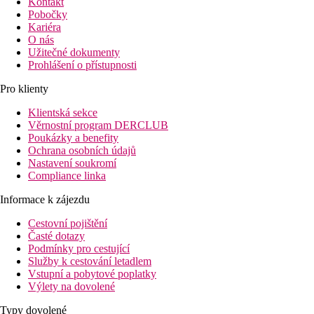
Kontakt
Pobočky
Kariéra
O nás
Užitečné dokumenty
Prohlášení o přístupnosti
Pro klienty
Klientská sekce
Věrnostní program DERCLUB
Poukázky a benefity
Ochrana osobních údajů
Nastavení soukromí
Compliance linka
Informace k zájezdu
Cestovní pojištění
Časté dotazy
Podmínky pro cestující
Služby k cestování letadlem
Vstupní a pobytové poplatky
Výlety na dovolené
Typy dovolené