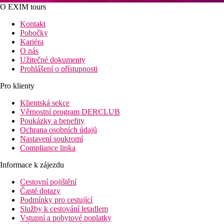
O EXIM tours
Kontakt
Pobočky
Kariéra
O nás
Užitečné dokumenty
Prohlášení o přístupnosti
Pro klienty
Klientská sekce
Věrnostní program DERCLUB
Poukázky a benefity
Ochrana osobních údajů
Nastavení soukromí
Compliance linka
Informace k zájezdu
Cestovní pojištění
Časté dotazy
Podmínky pro cestující
Služby k cestování letadlem
Vstupní a pobytové poplatky