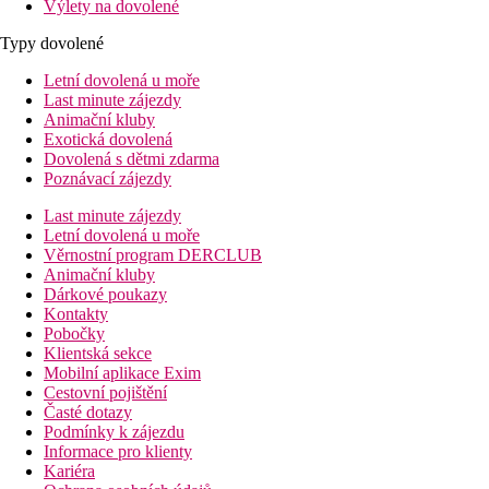
Výlety na dovolené
Typy dovolené
Letní dovolená u moře
Last minute zájezdy
Animační kluby
Exotická dovolená
Dovolená s dětmi zdarma
Poznávací zájezdy
Last minute zájezdy
Letní dovolená u moře
Věrnostní program DERCLUB
Animační kluby
Dárkové poukazy
Kontakty
Pobočky
Klientská sekce
Mobilní aplikace Exim
Cestovní pojištění
Časté dotazy
Podmínky k zájezdu
Informace pro klienty
Kariéra