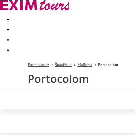
Akční nabídky
Last minute
First minute - Exotika a zim
Eximtours.cz
Španělsko
Mallorca
Portocolom
Portocolom