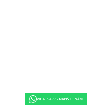
bývací pokoj a ložnice
kapacitně omezená nabídka, pokoje mohou být umístněny v méně výho
WHATSAPP - NAPIŠTE NÁM