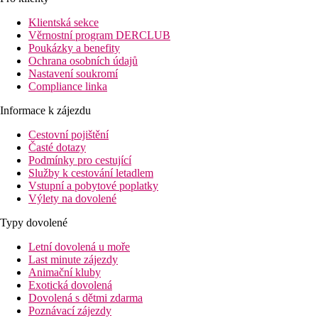
Vybavení:
Tento 4podlažní hotel, naposledy částečně zrenovovaný v roce 201
Klientská sekce
snack bar. Wi-Fi je hotelovým hostům k dispozici zdarma. Dále má
Věrnostní program DERCLUB
za poplatek.
Poukázky a benefity
Ochrana osobních údajů
Bazén:
Nastavení soukromí
K venkovnímu vybavení námořnicky zařízeného hotelu patří bazén
Compliance linka
Stravování:
Informace k zájezdu
Snídaně formou bufetu. Polopenze: včetně snídaně a večeře.
Cestovní pojištění
Sport/ volný čas:
Časté dotazy
Golfové hřiště leží v okolí hotelu. Půjčovna kol. Nabídka wellne
Podmínky pro cestující
Služby k cestování letadlem
Další informace:
Vstupní a pobytové poplatky
Využití některých zařízení a aktivit může být zpoplatněno navíc.
Výlety na dovolené
Card.
Typy dovolené
Standard Pokoj:
Pokoje jsou vybavené dvěma samostatnými lůžky, dětskou postýlk
Letní dovolená u moře
obrazovkou s místními kanály a také individuálně regulovatelno
Last minute zájezdy
Animační kluby
Vzdálenosti
Exotická dovolená
Dovolená s dětmi zdarma
Poznávací zájezdy
30 km