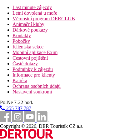
Vzdálenost od nejbližšího letiště
Last minute zájezdy
Letní dovolená u moře
3 km
Věrnostní program DERCLUB
Golfové hřiště
Animační kluby
Dárkové poukazy
100 m
Kontakty
Centrum města
Pobočky
Klientská sekce
500 m
Mobilní aplikace Exim
Vzdálenost k pláži
Cestovní pojištění
Časté dotazy
Pláž
Podmínky k zájezdu
Informace pro klienty
Kariéra
Lehátka na pláži za poplatek
Ochrana osobních údajů
Slunečníky na pláži za poplatek
Nastavení soukromí
Plážová dovolená
Po-Ne 7-22 hod.
Bazény
255 787 787
Bar u bazénu
Lehátka u bazénu
Copyright © 2026, DER Touristik CZ a.s.
Slunečníky u bazénu