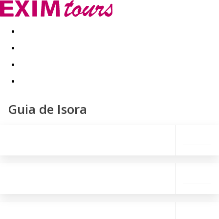
Akční nabídky
Last minute
First minute - Exotika a zim
Guia de Isora