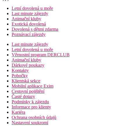
Letní dovolená u moře
Last minute zájezdy
Animační kluby
Exotická dovolená
Dovolená s dětmi zdarma
Poznávací zájezdy
Last minute zájezdy
Letní dovolená u moře
Věrnostní program DERCLUB
Animační kluby
Dárkové poukazy
Kontakty
Pobočky
Klientská sekce
Mobilní aplikace Exim
Cestovní pojištění
Časté dotazy
Podmínky k zájezdu
Informace pro klienty
Kariéra
Ochrana osobních údajů
Nastavení soukromí