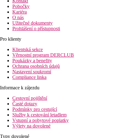
Kontakt
Pobočky
Kariéra
O nás
Užitečné dokumenty
Prohlášení o přístupnosti
Pro klienty
Klientská sekce
Věrnostní program DERCLUB
Poukázky a benefity
Ochrana osobních údajů
Nastavení soukromí
Compliance linka
Informace k zájezdu
Cestovní pojištění
Časté dotazy
Podmínky pro cestující
Služby k cestování letadlem
Vstupní a pobytové poplatky
Výlety na dovolené
Typy dovolené