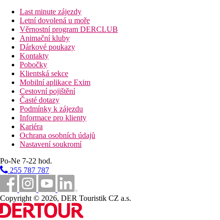
V pokojích je kuchyň a koupelna s vlastním sociálním zařízen
výhled na moře, který vytváří příjemnou atmosféru. Pokoje jsou 
Last minute zájezdy
Letní dovolená u moře
Věrnostní program DERCLUB
Vzdálenosti
Animační kluby
Dárkové poukazy
30 km
Kontakty
Vzdálenost od nejbližšího letiště
Pobočky
Klientská sekce
50 m
Mobilní aplikace Exim
Vzdálenost k pláži
Cestovní pojištění
Časté dotazy
Pláž
Podmínky k zájezdu
Informace pro klienty
Kariéra
Plážová dovolená
Ochrana osobních údajů
Nastavení soukromí
Bazény
Po-Ne 7-22 hod.
255 787 787
Dětský bazén
Bar u bazénu
Fotogalerie
Copyright © 2026, DER Touristik CZ a.s.