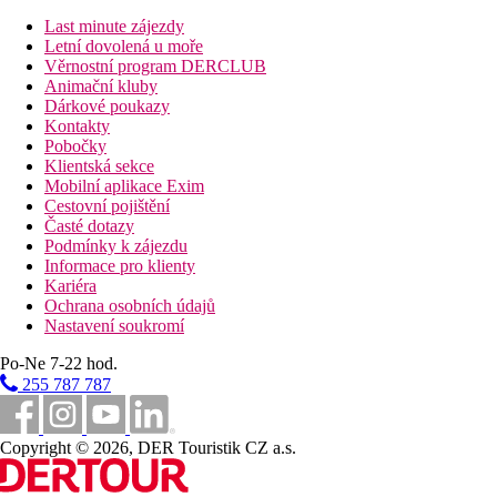
Vzdálenosti
Last minute zájezdy
Letní dovolená u moře
35 km
Věrnostní program DERCLUB
Vzdálenost od nejbližšího letiště
Animační kluby
Dárkové poukazy
Pláž
Kontakty
Pobočky
Klientská sekce
Plážová dovolená
Mobilní aplikace Exim
Cestovní pojištění
Fotogalerie
Časté dotazy
Podmínky k zájezdu
Informace pro klienty
Kariéra
Ochrana osobních údajů
Nastavení soukromí
Po-Ne 7-22 hod.
255 787 787
Copyright © 2026, DER Touristik CZ a.s.