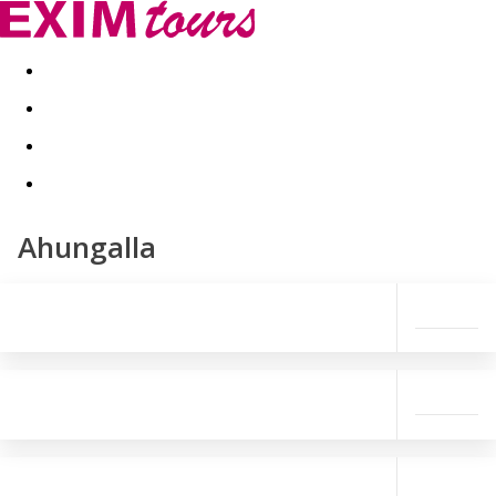
Akční nabídky
Last minute
First minute - Exotika a zim
Ahungalla