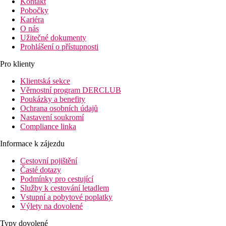
Kontakt
Pobočky
Kariéra
O nás
Užitečné dokumenty
Prohlášení o přístupnosti
Pro klienty
Klientská sekce
Věrnostní program DERCLUB
Poukázky a benefity
Ochrana osobních údajů
Nastavení soukromí
Compliance linka
Informace k zájezdu
Cestovní pojištění
Časté dotazy
Podmínky pro cestující
Služby k cestování letadlem
Vstupní a pobytové poplatky
Výlety na dovolené
Typy dovolené