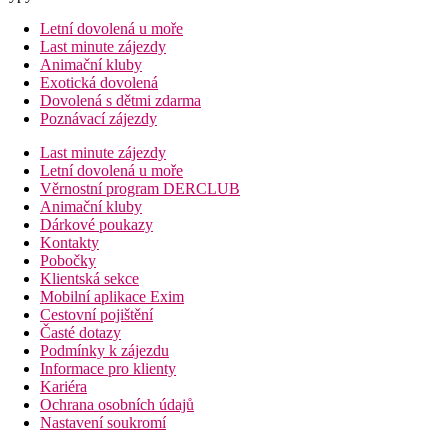
Letní dovolená u moře
Last minute zájezdy
Animační kluby
Exotická dovolená
Dovolená s dětmi zdarma
Poznávací zájezdy
Last minute zájezdy
Letní dovolená u moře
Věrnostní program DERCLUB
Animační kluby
Dárkové poukazy
Kontakty
Pobočky
Klientská sekce
Mobilní aplikace Exim
Cestovní pojištění
Časté dotazy
Podmínky k zájezdu
Informace pro klienty
Kariéra
Ochrana osobních údajů
Nastavení soukromí