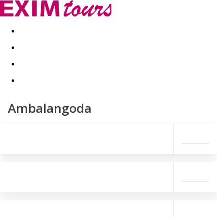
Akční nabídky
Last minute
First minute - Exotika a zim
Ambalangoda