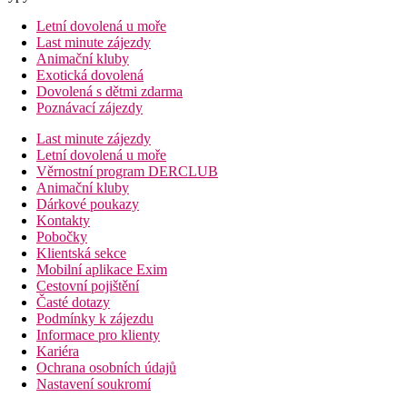
Letní dovolená u moře
Last minute zájezdy
Animační kluby
Exotická dovolená
Dovolená s dětmi zdarma
Poznávací zájezdy
Last minute zájezdy
Letní dovolená u moře
Věrnostní program DERCLUB
Animační kluby
Dárkové poukazy
Kontakty
Pobočky
Klientská sekce
Mobilní aplikace Exim
Cestovní pojištění
Časté dotazy
Podmínky k zájezdu
Informace pro klienty
Kariéra
Ochrana osobních údajů
Nastavení soukromí