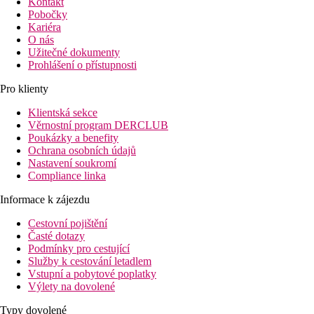
Kontakt
Pobočky
Kariéra
O nás
Užitečné dokumenty
Prohlášení o přístupnosti
Pro klienty
Klientská sekce
Věrnostní program DERCLUB
Poukázky a benefity
Ochrana osobních údajů
Nastavení soukromí
Compliance linka
Informace k zájezdu
Cestovní pojištění
Časté dotazy
Podmínky pro cestující
Služby k cestování letadlem
Vstupní a pobytové poplatky
Výlety na dovolené
Typy dovolené