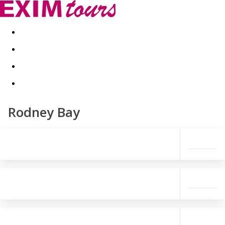
Akční nabídky
Last minute
First minute - Exotika a zim
Rodney Bay