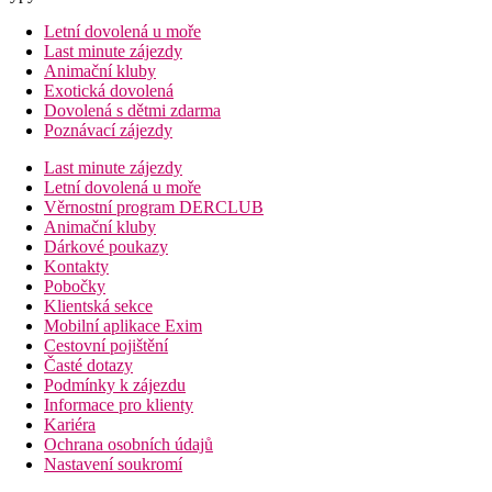
Letní dovolená u moře
Last minute zájezdy
Animační kluby
Exotická dovolená
Dovolená s dětmi zdarma
Poznávací zájezdy
Last minute zájezdy
Letní dovolená u moře
Věrnostní program DERCLUB
Animační kluby
Dárkové poukazy
Kontakty
Pobočky
Klientská sekce
Mobilní aplikace Exim
Cestovní pojištění
Časté dotazy
Podmínky k zájezdu
Informace pro klienty
Kariéra
Ochrana osobních údajů
Nastavení soukromí