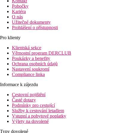
Kontakt
Pobočky
Kariéra
O nás
Užitečné dokumenty
Prohlášení o přístupnosti
Pro klienty
Klientská sekce
Věrnostní program DERCLUB
Poukázky a benefity
Ochrana osobních údajů
Nastavení soukromí
Compliance linka
Informace k zájezdu
Cestovní pojištění
Časté dotazy
Podmínky pro cestující
Služby k cestování letadlem
Vstupní a pobytové poplatky
Výlety na dovolené
Typy dovolené