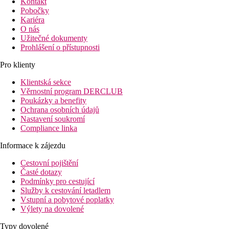
Kontakt
Pobočky
Kariéra
O nás
Užitečné dokumenty
Prohlášení o přístupnosti
Pro klienty
Klientská sekce
Věrnostní program DERCLUB
Poukázky a benefity
Ochrana osobních údajů
Nastavení soukromí
Compliance linka
Informace k zájezdu
Cestovní pojištění
Časté dotazy
Podmínky pro cestující
Služby k cestování letadlem
Vstupní a pobytové poplatky
Výlety na dovolené
Typy dovolené