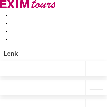
Akční nabídky
Last minute
First minute - Exotika a zim
Lenk