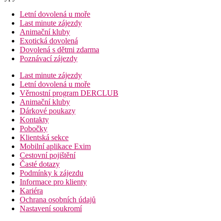
Letní dovolená u moře
Last minute zájezdy
Animační kluby
Exotická dovolená
Dovolená s dětmi zdarma
Poznávací zájezdy
Last minute zájezdy
Letní dovolená u moře
Věrnostní program DERCLUB
Animační kluby
Dárkové poukazy
Kontakty
Pobočky
Klientská sekce
Mobilní aplikace Exim
Cestovní pojištění
Časté dotazy
Podmínky k zájezdu
Informace pro klienty
Kariéra
Ochrana osobních údajů
Nastavení soukromí