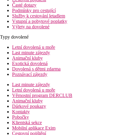
Časté dotazy
Podmínky pro cestující
Služby k cestování letadlem
Vstupní a pobytové poplatky
Výlety na dovolené
Typy dovolené
Letní dovolená u moře
Last minute zájezdy
Animační kluby
Exotická dovolená
Dovolená s dětmi zdarma
Poznávací zájezdy
Last minute zájezdy
Letní dovolená u moře
Věrnostní program DERCLUB
Animační kluby
Dárkové poukazy
Kontakty
Pobočky
Klientská sekce
Mobilní aplikace Exim
Cestovní pojištění