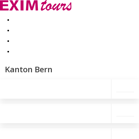
Akční nabídky
Last minute
First minute - Exotika a zim
Kanton Bern