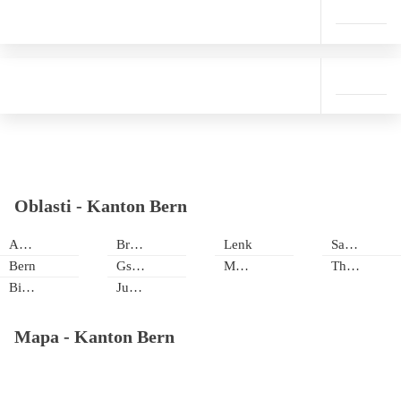
Oblasti -
Kanton Bern
Adelboden
Brienzské jezero
Lenk
Saanenmöser
Bern
Gstaad
Meiringen
Thunské jezero
Bielské jezero
Jungfrau Ski Region
Mapa -
Kanton Bern