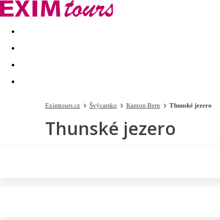
Akční nabídky
Last minute
First minute - Exotika a zim
Eximtours.cz
Švýcarsko
Kanton Bern
Thunské jezero
Thunské jezero