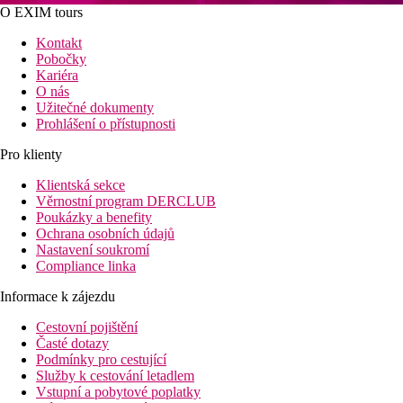
O EXIM tours
Kontakt
Pobočky
Kariéra
O nás
Užitečné dokumenty
Prohlášení o přístupnosti
Pro klienty
Klientská sekce
Věrnostní program DERCLUB
Poukázky a benefity
Ochrana osobních údajů
Nastavení soukromí
Compliance linka
Informace k zájezdu
Cestovní pojištění
Časté dotazy
Podmínky pro cestující
Služby k cestování letadlem
Vstupní a pobytové poplatky