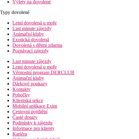
Výlety na dovolené
Typy dovolené
Letní dovolená u moře
Last minute zájezdy
Animační kluby
Exotická dovolená
Dovolená s dětmi zdarma
Poznávací zájezdy
Last minute zájezdy
Letní dovolená u moře
Věrnostní program DERCLUB
Animační kluby
Dárkové poukazy
Kontakty
Pobočky
Klientská sekce
Mobilní aplikace Exim
Cestovní pojištění
Časté dotazy
Podmínky k zájezdu
Informace pro klienty
Kariéra