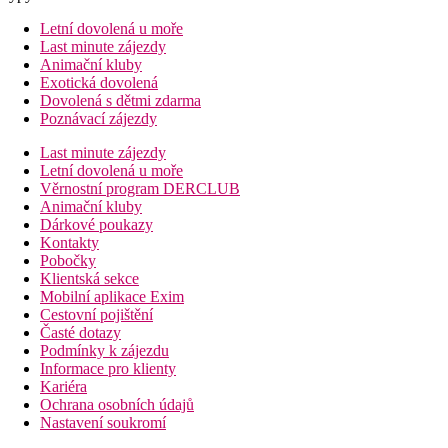
Letní dovolená u moře
Last minute zájezdy
Animační kluby
Exotická dovolená
Dovolená s dětmi zdarma
Poznávací zájezdy
Last minute zájezdy
Letní dovolená u moře
Věrnostní program DERCLUB
Animační kluby
Dárkové poukazy
Kontakty
Pobočky
Klientská sekce
Mobilní aplikace Exim
Cestovní pojištění
Časté dotazy
Podmínky k zájezdu
Informace pro klienty
Kariéra
Ochrana osobních údajů
Nastavení soukromí