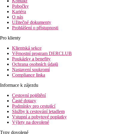
Kontakt
Pobočky
Kariéra
O nás
Užitečné dokumenty
Prohlášení o přístupnosti
Pro klienty
Klientská sekce
Věrnostní program DERCLUB
Poukázky a benefity
Ochrana osobních údajů
Nastavení soukromí
Compliance linka
Informace k zájezdu
Cestovní pojištění
Časté dotazy
Podmínky pro cestující
Služby k cestování letadlem
Vstupní a pobytové poplatky
Výlety na dovolené
Typy dovolené