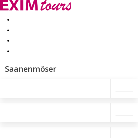
Akční nabídky
Last minute
First minute - Exotika a zim
Saanenmöser