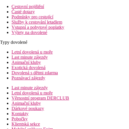
Cestovní pojištění
Časté dotazy
Podmínky pro cestující
Služby k cestování letadlem
Vstupní a pobytové poplatky
Výlety na dovolené
Typy dovolené
Letní dovolená u moře
Last minute zájezdy
Animační kluby
Exotická dovolená
Dovolená s dětmi zdarma
Poznávací zájezdy
Last minute zájezdy
Letní dovolená u moře
Věrnostní program DERCLUB
Animační kluby
Dárkové poukazy
Kontakty
Pobočky
Klientská sekce