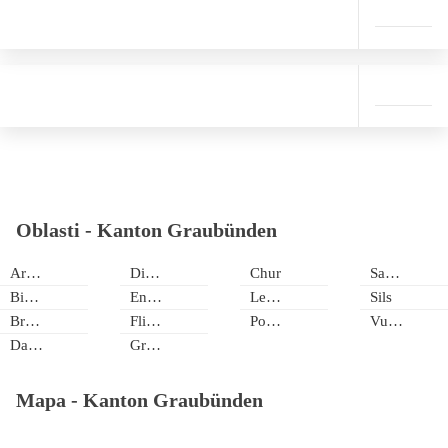
Oblasti -
Kanton Graubünden
Arosa Lenzerheide
Disentis
Chur
Savognin
Bivio
Engadin - St. Moritz
Lenzerh
Sils
Brigels
Flims Laax Falera
Poschiavo
Vulpera
Davos
Grüsch
Mapa -
Kanton Graubünden