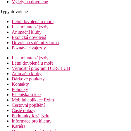
Výlety na dovolené
Typy dovolené
Letní dovolená u moře
Last minute zájezdy
Animační kluby
Exotická dovolená
Dovolená s dětmi zdarma
Poznávací zájezdy
Last minute zájezdy
Letní dovolená u moře
Věrnostní program DERCLUB
Animační kluby
Dárkové poukazy
Kontakty
Pobočky
Klientská sekce
Mobilní aplikace Exim
Cestovní pojištění
Časté dotazy
Podmínky k zájezdu
Informace pro klienty
Kariéra