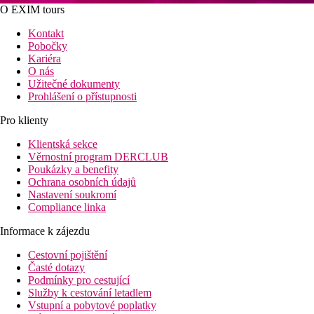
O EXIM tours
Kontakt
Pobočky
Kariéra
O nás
Užitečné dokumenty
Prohlášení o přístupnosti
Pro klienty
Klientská sekce
Věrnostní program DERCLUB
Poukázky a benefity
Ochrana osobních údajů
Nastavení soukromí
Compliance linka
Informace k zájezdu
Cestovní pojištění
Časté dotazy
Podmínky pro cestující
Služby k cestování letadlem
Vstupní a pobytové poplatky