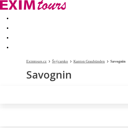
Akční nabídky
Last minute
First minute - Exotika a zim
Eximtours.cz
Švýcarsko
Kanton Graubünden
Savognin
Savognin