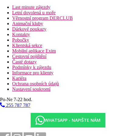
Pokoj Premier rohový s výhledem na bazén (cca 55 m²): rohový
Last minute zájezdy
pokoj s větší plochou, vanou, sprchou, extra prostor pro
Letní dovolená u moře
posezení, možnost přidání přistýlky.
Věrnostní program DERCLUB
Animační kluby
Suita s jednou ložnicí s výhledem na bazén (cca 57 m²):
Dárkové poukazy
samostatná ložnice, obývací prostor, velká koupelna s vanou a
Kontakty
sprchou, Wi-Fi a terasa / balkon.
Pobočky
Klientská sekce
Rezidenční suita s jednou ložnicí (část „Residence Pool Suite“,
Mobilní aplikace Exim
cca 57 m²): kompletně vybavená kuchyňka, obývací část,
Cestovní pojištění
klimatizace, terasové propojení na bazén, koupelna se sprchou i
Časté dotazy
vanou — ideální pro delší pobyty.
Podmínky k zájezdu
Informace pro klienty
Dvoupokojová exekutivní suita (cca 130 m²): dvě ložnice,
Kariéra
obývací a jídelní prostor, hlavní ložnice s vanou a sprchou,
Ochrana osobních údajů
druhá ložnice s vlastní koupelnou, velký prostor pro rodiny nebo
Nastavení soukromí
skupiny.
Po-Ne 7-22 hod.
255 787 787
Sport a zábava
Hosté mají přístup k venkovnímu bazénu, 24hodinovému fitness
centru a pohodlné střešní terase („The Lawn“) pro relaxaci.
WHATSAPP - NAPIŠTE NÁM
Wellness služby jsou poskytovány přímo na pokoj
prostřednictvím masáží. Hotel rovněž nabízí shuttle servis, čímž
usnadňuje objevování Bangkoku – procházky po městě nebo