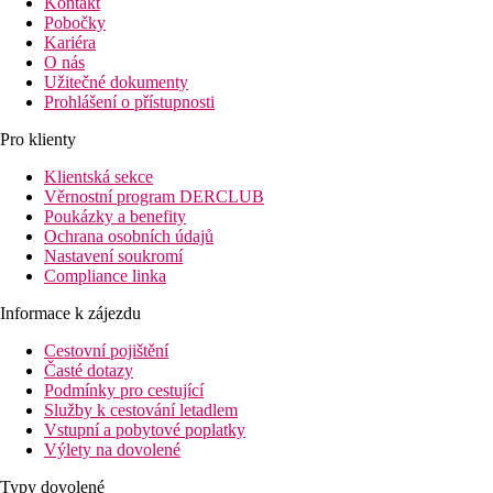
Kontakt
Pobočky
Kariéra
O nás
Užitečné dokumenty
Prohlášení o přístupnosti
Pro klienty
Klientská sekce
Věrnostní program DERCLUB
Poukázky a benefity
Ochrana osobních údajů
Nastavení soukromí
Compliance linka
Informace k zájezdu
Cestovní pojištění
Časté dotazy
Podmínky pro cestující
Služby k cestování letadlem
Vstupní a pobytové poplatky
Výlety na dovolené
Typy dovolené