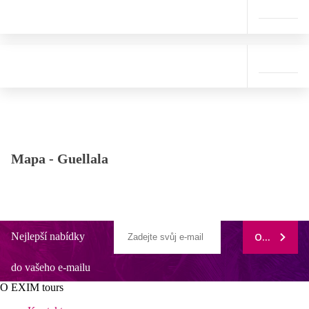
Mapa -
Guellala
Nejlepší nabídky
ODEBÍRAT
do vašeho e-mailu
O EXIM tours