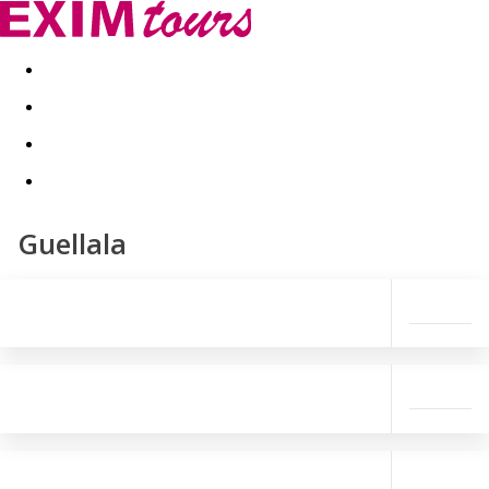
Akční nabídky
Last minute
First minute - Exotika a zim
Guellala