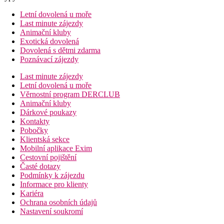
Letní dovolená u moře
Last minute zájezdy
Animační kluby
Exotická dovolená
Dovolená s dětmi zdarma
Poznávací zájezdy
Last minute zájezdy
Letní dovolená u moře
Věrnostní program DERCLUB
Animační kluby
Dárkové poukazy
Kontakty
Pobočky
Klientská sekce
Mobilní aplikace Exim
Cestovní pojištění
Časté dotazy
Podmínky k zájezdu
Informace pro klienty
Kariéra
Ochrana osobních údajů
Nastavení soukromí