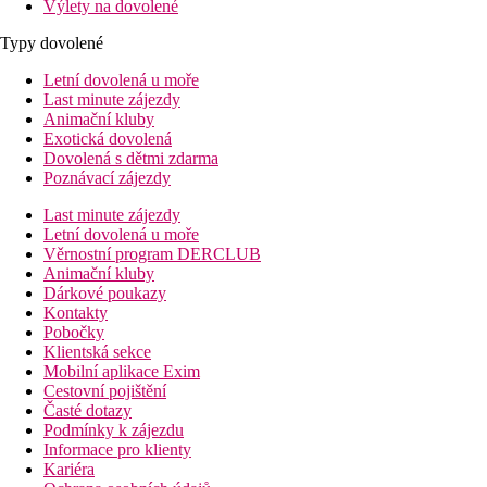
Výlety na dovolené
Typy dovolené
Letní dovolená u moře
Last minute zájezdy
Animační kluby
Exotická dovolená
Dovolená s dětmi zdarma
Poznávací zájezdy
Last minute zájezdy
Letní dovolená u moře
Věrnostní program DERCLUB
Animační kluby
Dárkové poukazy
Kontakty
Pobočky
Klientská sekce
Mobilní aplikace Exim
Cestovní pojištění
Časté dotazy
Podmínky k zájezdu
Informace pro klienty
Kariéra