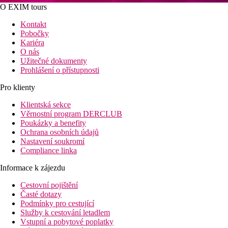
O EXIM tours
Kontakt
Pobočky
Kariéra
O nás
Užitečné dokumenty
Prohlášení o přístupnosti
Pro klienty
Klientská sekce
Věrnostní program DERCLUB
Poukázky a benefity
Ochrana osobních údajů
Nastavení soukromí
Compliance linka
Informace k zájezdu
Cestovní pojištění
Časté dotazy
Podmínky pro cestující
Služby k cestování letadlem
Vstupní a pobytové poplatky