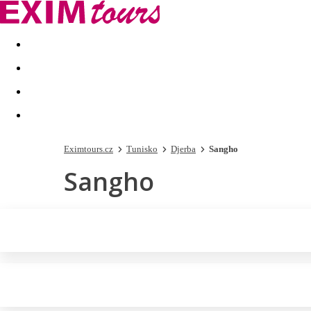
Akční nabídky
Last minute
First minute - Exotika a zim
Eximtours.cz
Tunisko
Djerba
Sangho
Sangho