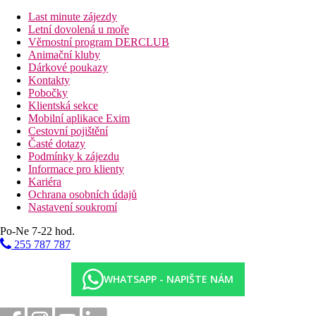
výhledem na moře, stejné vybavení jako standardní pokoj
Last minute zájezdy
Suite Bungalov
- bungalov v zahradě, blízko pláže,
Letní dovolená u moře
luxusněji zařízený, předsíň, soukromá terasa
Věrnostní program DERCLUB
Animační kluby
Zařízení hotelu
Dárkové poukazy
vstupní hala s recepcí
Kontakty
bankomat (150 m)
Pobočky
směnárna
Klientská sekce
hlavní restaurace
Mobilní aplikace Exim
á la carte restaurace - Tuniská, Italská, Asijská (nutná
Cestovní pojištění
rezervace)
Časté dotazy
lobby bar
Podmínky k zájezdu
bar u bazénu
Informace pro klienty
kavárna
Kariéra
Wi-Fi
Ochrana osobních údajů
obchodní galerie
Nastavení soukromí
bazén (slunečníky a lehátka zdarma, plážové osušky za
vratnou zálohu)
Po-Ne 7-22 hod.
krytý bazén
255 787 787
dětský bazén
dětské hřiště
mini klub
WHATSAPP - NAPIŠTE NÁM
diskotéka
Pláž a okolí hotelu