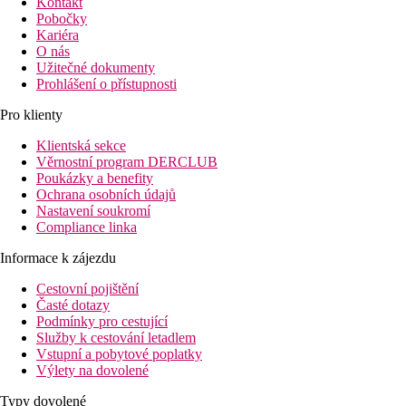
Kontakt
Pobočky
Kariéra
O nás
Užitečné dokumenty
Prohlášení o přístupnosti
Pro klienty
Klientská sekce
Věrnostní program DERCLUB
Poukázky a benefity
Ochrana osobních údajů
Nastavení soukromí
Compliance linka
Informace k zájezdu
Cestovní pojištění
Časté dotazy
Podmínky pro cestující
Služby k cestování letadlem
Vstupní a pobytové poplatky
Výlety na dovolené
Typy dovolené