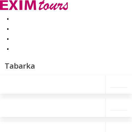
Akční nabídky
Last minute
First minute - Exotika a zim
Tabarka