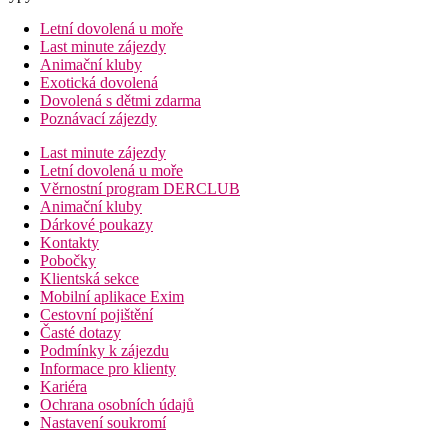
Letní dovolená u moře
Last minute zájezdy
Animační kluby
Exotická dovolená
Dovolená s dětmi zdarma
Poznávací zájezdy
Last minute zájezdy
Letní dovolená u moře
Věrnostní program DERCLUB
Animační kluby
Dárkové poukazy
Kontakty
Pobočky
Klientská sekce
Mobilní aplikace Exim
Cestovní pojištění
Časté dotazy
Podmínky k zájezdu
Informace pro klienty
Kariéra
Ochrana osobních údajů
Nastavení soukromí