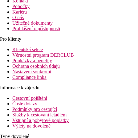
Kontakt
Pobočky
Kariéra
O nás
Užitečné dokumenty
Prohlášení o přístupnosti
Pro klienty
Klientská sekce
Věrnostní program DERCLUB
Poukázky a benefity
Ochrana osobních údajů
Nastavení soukromí
Compliance linka
Informace k zájezdu
Cestovní pojištění
Časté dotazy
Podmínky pro cestující
Služby k cestování letadlem
Vstupní a pobytové poplatky
Výlety na dovolené
Typy dovolené