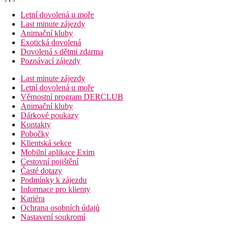
Letní dovolená u moře
Last minute zájezdy
Animační kluby
Exotická dovolená
Dovolená s dětmi zdarma
Poznávací zájezdy
Last minute zájezdy
Letní dovolená u moře
Věrnostní program DERCLUB
Animační kluby
Dárkové poukazy
Kontakty
Pobočky
Klientská sekce
Mobilní aplikace Exim
Cestovní pojištění
Časté dotazy
Podmínky k zájezdu
Informace pro klienty
Kariéra
Ochrana osobních údajů
Nastavení soukromí