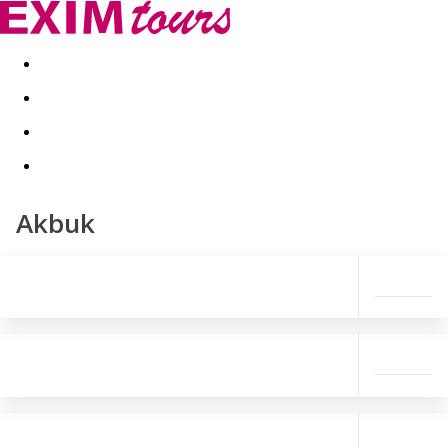
Akční nabídky
Last minute
First minute - Exotika a zim
Akbuk