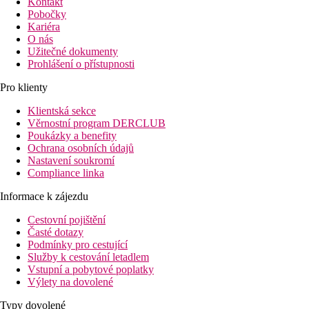
Kontakt
Pobočky
Kariéra
O nás
Užitečné dokumenty
Prohlášení o přístupnosti
Pro klienty
Klientská sekce
Věrnostní program DERCLUB
Poukázky a benefity
Ochrana osobních údajů
Nastavení soukromí
Compliance linka
Informace k zájezdu
Cestovní pojištění
Časté dotazy
Podmínky pro cestující
Služby k cestování letadlem
Vstupní a pobytové poplatky
Výlety na dovolené
Typy dovolené