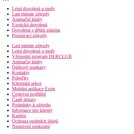
Letní dovolená u moře
Last minute zájezdy
Animační kluby
Exotická dovolená
Dovolená s dětmi zdarma
Poznávací zájezdy
Last minute zájezdy
Letní dovolená u moře
Věrnostní program DERCLUB
Animační kluby
Dárkové poukazy
Kontakty
Pobočky
Klientská sekce
Mobilní aplikace Exim
Cestovní pojištění
Časté dotazy
Podmínky k zájezdu
Informace pro klienty
Kariéra
Ochrana osobních údajů
Nastavení soukromí