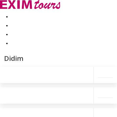
Akční nabídky
Last minute
First minute - Exotika a zim
Didim