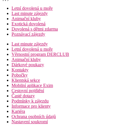
Letní dovolená u moře
Last minute zájezdy
Animační kluby
Exotická dovolená
Dovolená s dětmi zdarma
Poznávací zájezdy
Last minute zájezdy
Letní dovolená u moře
Věrnostní program DERCLUB
Animační kluby
Dárkové poukazy
Kontakty
Pobočky
Klientská sekce
Mobilní aplikace Exim
Cestovní pojištění
Časté dotazy
Podmínky k zájezdu
Informace pro klienty
Kariéra
Ochrana osobních údajů
Nastavení soukromí