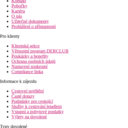
Kontakt
Pobočky
Kariéra
O nás
Užitečné dokumenty
Prohlášení o přístupnosti
Pro klienty
Klientská sekce
Věrnostní program DERCLUB
Poukázky a benefity
Ochrana osobních údajů
Nastavení soukromí
Compliance linka
Informace k zájezdu
Cestovní pojištění
Časté dotazy
Podmínky pro cestující
Služby k cestování letadlem
Vstupní a pobytové poplatky
Výlety na dovolené
Typy dovolené