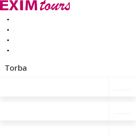
Akční nabídky
Last minute
First minute - Exotika a zim
Torba