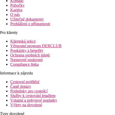
Kontakt
Pobočky
Kariéra
O nás
Užitečné dokumenty
Prohlášení o přístupnosti
Pro klienty
Klientská sekce
Věrnostní program DERCLUB
Poukázky a benefity
Ochrana osobních údajů
Nastavení soukromí
Compliance linka
Informace k zájezdu
Cestovní pojištění
Časté dotazy
Podmínky pro cestující
Služby k cestování letadlem
Vstupní a pobytové poplatky
Výlety na dovolené
Typy dovolené