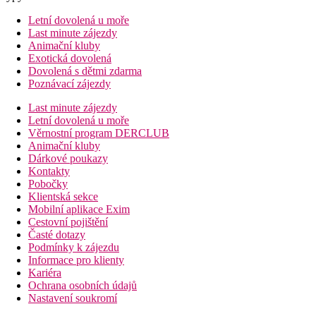
Letní dovolená u moře
Last minute zájezdy
Animační kluby
Exotická dovolená
Dovolená s dětmi zdarma
Poznávací zájezdy
Last minute zájezdy
Letní dovolená u moře
Věrnostní program DERCLUB
Animační kluby
Dárkové poukazy
Kontakty
Pobočky
Klientská sekce
Mobilní aplikace Exim
Cestovní pojištění
Časté dotazy
Podmínky k zájezdu
Informace pro klienty
Kariéra
Ochrana osobních údajů
Nastavení soukromí