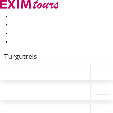
Akční nabídky
Last minute
First minute - Exotika a zim
Turgutreis