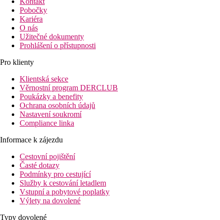
Kontakt
Pobočky
Kariéra
O nás
Užitečné dokumenty
Prohlášení o přístupnosti
Pro klienty
Klientská sekce
Věrnostní program DERCLUB
Poukázky a benefity
Ochrana osobních údajů
Nastavení soukromí
Compliance linka
Informace k zájezdu
Cestovní pojištění
Časté dotazy
Podmínky pro cestující
Služby k cestování letadlem
Vstupní a pobytové poplatky
Výlety na dovolené
Typy dovolené