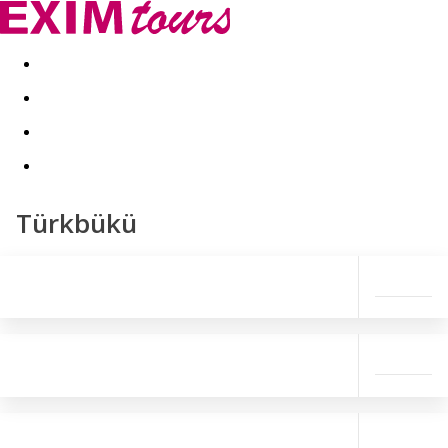
Akční nabídky
Last minute
First minute - Exotika a zim
Türkbükü