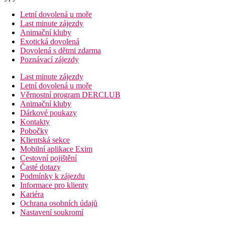
Letní dovolená u moře
Last minute zájezdy
Animační kluby
Exotická dovolená
Dovolená s dětmi zdarma
Poznávací zájezdy
Last minute zájezdy
Letní dovolená u moře
Věrnostní program DERCLUB
Animační kluby
Dárkové poukazy
Kontakty
Pobočky
Klientská sekce
Mobilní aplikace Exim
Cestovní pojištění
Časté dotazy
Podmínky k zájezdu
Informace pro klienty
Kariéra
Ochrana osobních údajů
Nastavení soukromí