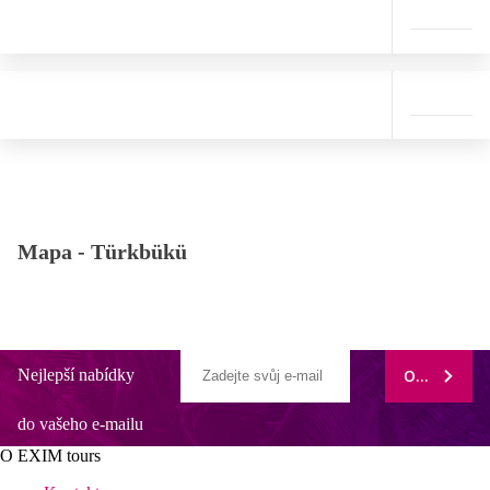
Mapa -
Türkbükü
Nejlepší nabídky
ODEBÍRAT
do vašeho e-mailu
O EXIM tours