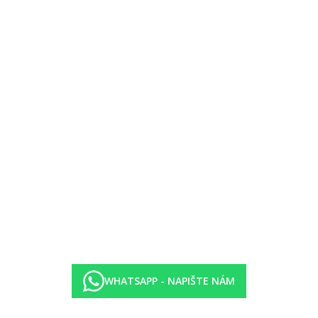
mo u hotelu
 hod.), oběd (12.30–14.30 hod.) a večeře (19.30–21.30 hod.) formou b
oby (11.30–23.00 hod.)
WHATSAPP - NAPIŠTE NÁM