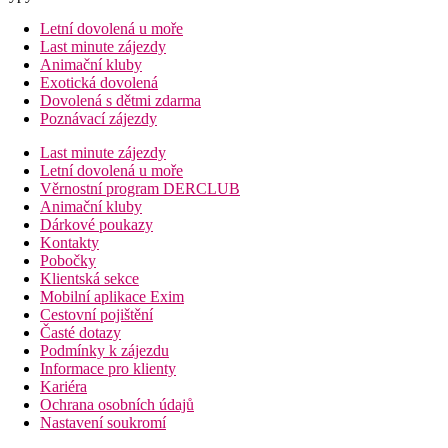
Letní dovolená u moře
Last minute zájezdy
Animační kluby
Exotická dovolená
Dovolená s dětmi zdarma
Poznávací zájezdy
Last minute zájezdy
Letní dovolená u moře
Věrnostní program DERCLUB
Animační kluby
Dárkové poukazy
Kontakty
Pobočky
Klientská sekce
Mobilní aplikace Exim
Cestovní pojištění
Časté dotazy
Podmínky k zájezdu
Informace pro klienty
Kariéra
Ochrana osobních údajů
Nastavení soukromí