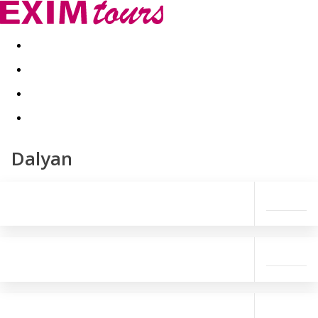
Akční nabídky
Last minute
First minute - Exotika a zim
Dalyan