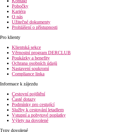
Kontakt
Pobočky
Kariéra
O nás
Užitečné dokumenty
Prohlášení o přístupnosti
Pro klienty
Klientská sekce
Věrnostní program DERCLUB
Poukázky a benefity
Ochrana osobních údajů
Nastavení soukromí
Compliance linka
Informace k zájezdu
Cestovní pojištění
Časté dotazy
Podmínky pro cestující
Služby k cestování letadlem
Vstupní a pobytové poplatky
Výlety na dovolené
Typy dovolené