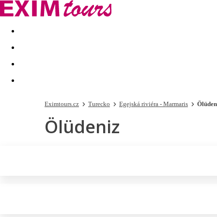
Akční nabídky
Last minute
First minute - Exotika a zim
Eximtours.cz
Turecko
Egejská riviéra - Marmaris
Ölüden
Ölüdeniz