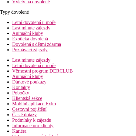
Výlety na dovolené
Typy dovolené
Letní dovolená u moře
Last minute zájezdy
Animační kluby
Exotická dovolená
Dovolená s dětmi zdarma
Poznávací zájezdy
Last minute zájezdy
Letní dovolená u moře
Věrnostní program DERCLUB
Animační kluby
Dárkové poukazy
Kontakty
Pobočky
Klientská sekce
Mobilní aplikace Exim
Cestovní pojištění
Časté dotazy
Podmínky k zájezdu
Informace pro klienty
Kariéra