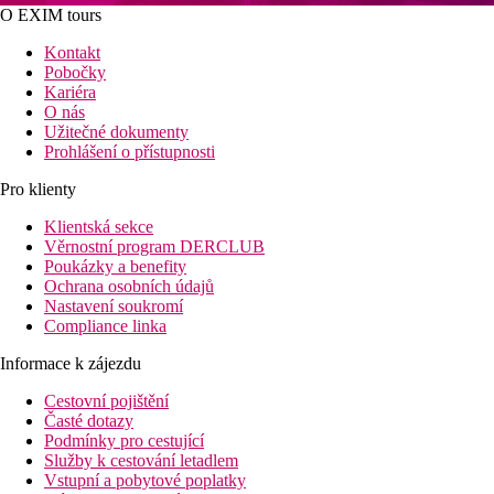
O EXIM tours
Kontakt
Pobočky
Kariéra
O nás
Užitečné dokumenty
Prohlášení o přístupnosti
Pro klienty
Klientská sekce
Věrnostní program DERCLUB
Poukázky a benefity
Ochrana osobních údajů
Nastavení soukromí
Compliance linka
Informace k zájezdu
Cestovní pojištění
Časté dotazy
Podmínky pro cestující
Služby k cestování letadlem
Vstupní a pobytové poplatky