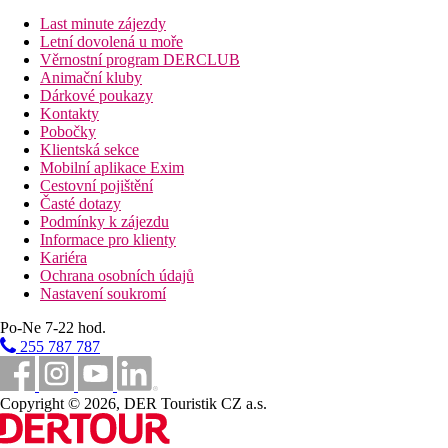
Last minute zájezdy
Letní dovolená u moře
Věrnostní program DERCLUB
Animační kluby
Dárkové poukazy
Kontakty
Pobočky
Klientská sekce
Mobilní aplikace Exim
Cestovní pojištění
Časté dotazy
Podmínky k zájezdu
Informace pro klienty
Kariéra
Ochrana osobních údajů
Nastavení soukromí
Po-Ne 7-22 hod.
255 787 787
Copyright © 2026, DER Touristik CZ a.s.