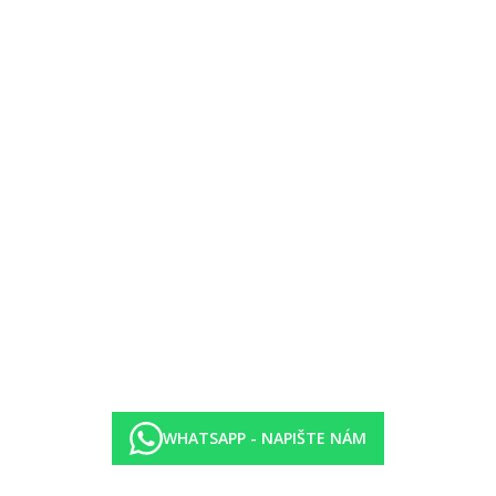
WHATSAPP - NAPIŠTE NÁM
.30–14.00 oběd formou bufetu, 19.00–21.00 večeře formou bufetu, u sn