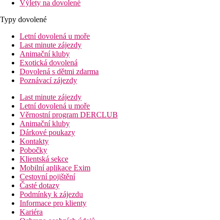
Výlety na dovolené
Typy dovolené
Letní dovolená u moře
Last minute zájezdy
Animační kluby
Exotická dovolená
Dovolená s dětmi zdarma
Poznávací zájezdy
Last minute zájezdy
Letní dovolená u moře
Věrnostní program DERCLUB
Animační kluby
Dárkové poukazy
Kontakty
Pobočky
Klientská sekce
Mobilní aplikace Exim
Cestovní pojištění
Časté dotazy
Podmínky k zájezdu
Informace pro klienty
Kariéra