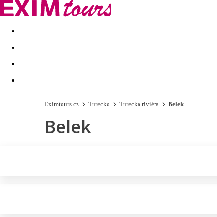
Akční nabídky
Last minute
First minute - Exotika a zim
Eximtours.cz
Turecko
Turecká riviéra
Belek
Belek