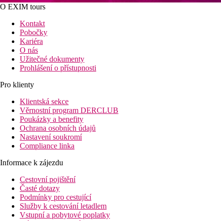
O EXIM tours
Kontakt
Pobočky
Kariéra
O nás
Užitečné dokumenty
Prohlášení o přístupnosti
Pro klienty
Klientská sekce
Věrnostní program DERCLUB
Poukázky a benefity
Ochrana osobních údajů
Nastavení soukromí
Compliance linka
Informace k zájezdu
Cestovní pojištění
Časté dotazy
Podmínky pro cestující
Služby k cestování letadlem
Vstupní a pobytové poplatky