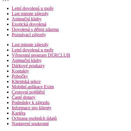
Letní dovolená u moře
Last minute zájezdy
Animační kluby
Exotická dovolená
Dovolená s dětmi zdarma
Poznávací zájezdy
Last minute zájezdy
Letní dovolená u moře
Věrnostní program DERCLUB
Animační kluby
Dárkové poukazy
Kontakty
Pobočky
Klientská sekce
Mobilní aplikace Exim
Cestovní pojištění
Časté dotazy
Podmínky k zájezdu
Informace pro klienty
Kariéra
Ochrana osobních údajů
Nastavení soukromí