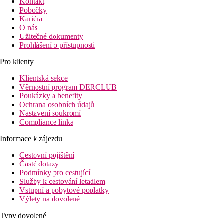
Kontakt
Pobočky
Kariéra
O nás
Užitečné dokumenty
Prohlášení o přístupnosti
Pro klienty
Klientská sekce
Věrnostní program DERCLUB
Poukázky a benefity
Ochrana osobních údajů
Nastavení soukromí
Compliance linka
Informace k zájezdu
Cestovní pojištění
Časté dotazy
Podmínky pro cestující
Služby k cestování letadlem
Vstupní a pobytové poplatky
Výlety na dovolené
Typy dovolené