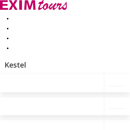
Akční nabídky
Last minute
First minute - Exotika a zim
Kestel