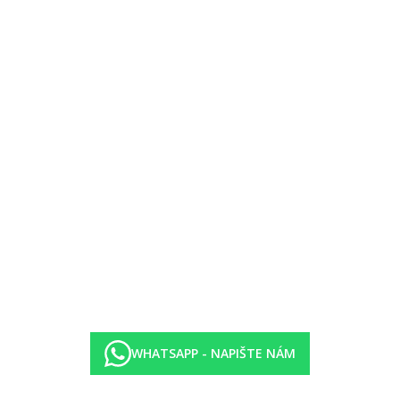
ýše uvedené vybavení)
mi dětmi.
WHATSAPP - NAPIŠTE NÁM