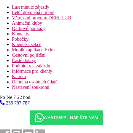
Ubytování za příplatek
Dvoulůžkový pokoj, částečný výhled na moře
Last minute zájezdy
Dvoulůžkový pokoj, výhled na moře
Letní dovolená u moře
Rodinný pokoj, Duplex:
Dvoupodlažní pokoj se 2
Věrnostní program DERCLUB
ložnicemi.
Animační kluby
Rodinný pokoj, Duplex, Výhled na moře:
Dárkové poukazy
Dvoupodlažní pokoj se 2 ložnicemi, výhled na moře.
Kontakty
Junior Suite, částečný výhled na moře:
Obývací pokoj
Pobočky
oddělený od ložnice, v ložnici vířivka.
Klientská sekce
Dvoulůžkový pokoj, "výhled laguna:"
pokoj umístěný
Mobilní aplikace Exim
v zahradě u společného bazénu pouze pro ubytované v
Cestovní pojištění
těchto pokojích, přímý vstup do bazénu z terasy.
Časté dotazy
Honeymoon Dvoulůžkový pokoj:
viz Dvoulůkový
Podmínky k zájezdu
pokoj, "výhled laguna," pokoj uzpůsobený pro
Informace pro klienty
novomanželské páry.
Kariéra
Family Suite Laguna:
umístěný v zahradě u společného
Ochrana osobních údajů
bazénu pouze pro ubytované v těchto pokojích, přímý
Nastavení soukromí
vstup do bazénu z terasy, 2 oddělené ložnice + obývací
Po-Ne 7-22 hod.
pokoj.
255 787 787
Popis hotelu
vstupní hala s recepcí
WHATSAPP - NAPIŠTE NÁM
hlavní restaurace
6 restaurací s obsluhou (nutná rezervace, za poplatek)
cukrárna