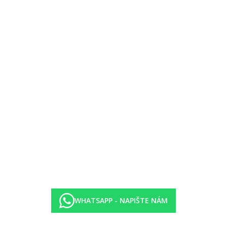
ýše uvedené vybavení)
veřmi
prostornější
WHATSAPP - NAPIŠTE NÁM