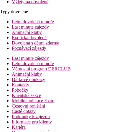
Výlety na dovolené
Typy dovolené
Letní dovolená u moře
Last minute zájezdy
Animační kluby
Exotická dovolená
Dovolená s dětmi zdarma
Poznávací zájezdy
Last minute zájezdy
Letní dovolená u moře
Věrnostní program DERCLUB
Animační kluby
Dárkové poukazy
Kontakty
Pobočky
Klientská sekce
Mobilní aplikace Exim
Cestovní pojištění
Časté dotazy
Podmínky k zájezdu
Informace pro klienty
Kariéra