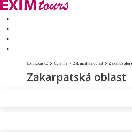
Akční nabídky
Last minute
First minute - Exotika a zim
Eximtours.cz
Ukrajina
Zakarpatská oblast
Zakarpatská 
Zakarpatská oblast