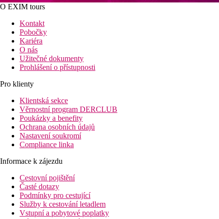
O EXIM tours
Kontakt
Pobočky
Kariéra
O nás
Užitečné dokumenty
Prohlášení o přístupnosti
Pro klienty
Klientská sekce
Věrnostní program DERCLUB
Poukázky a benefity
Ochrana osobních údajů
Nastavení soukromí
Compliance linka
Informace k zájezdu
Cestovní pojištění
Časté dotazy
Podmínky pro cestující
Služby k cestování letadlem
Vstupní a pobytové poplatky