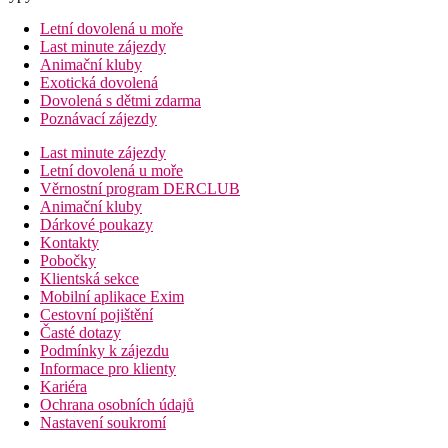
Letní dovolená u moře
Last minute zájezdy
Animační kluby
Exotická dovolená
Dovolená s dětmi zdarma
Poznávací zájezdy
Last minute zájezdy
Letní dovolená u moře
Věrnostní program DERCLUB
Animační kluby
Dárkové poukazy
Kontakty
Pobočky
Klientská sekce
Mobilní aplikace Exim
Cestovní pojištění
Časté dotazy
Podmínky k zájezdu
Informace pro klienty
Kariéra
Ochrana osobních údajů
Nastavení soukromí