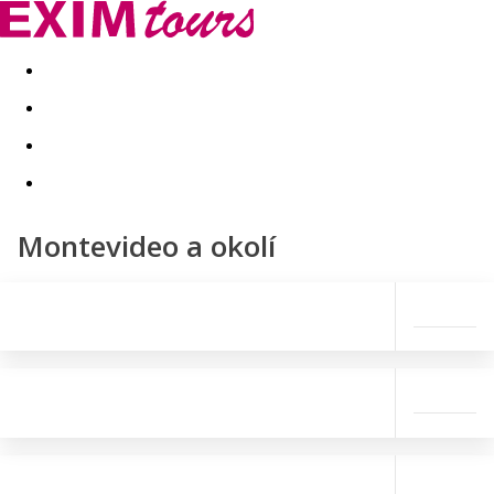
Akční nabídky
Last minute
First minute - Exotika a zim
Montevideo a okolí