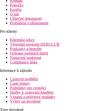
Kontakt
Pobočky
Kariéra
O nás
Užitečné dokumenty
Prohlášení o přístupnosti
Pro klienty
Klientská sekce
Věrnostní program DERCLUB
Poukázky a benefity
Ochrana osobních údajů
Nastavení soukromí
Compliance linka
Informace k zájezdu
Cestovní pojištění
Časté dotazy
Podmínky pro cestující
Služby k cestování letadlem
Vstupní a pobytové poplatky
Výlety na dovolené
Typy dovolené