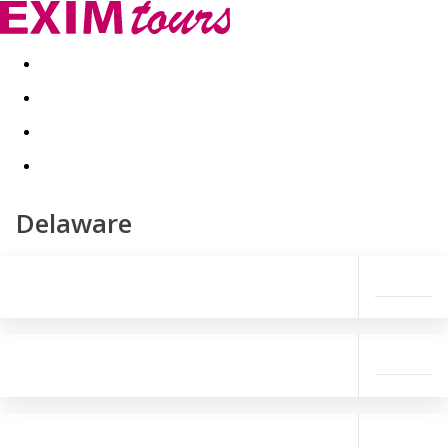
Akční nabídky
Last minute
First minute - Exotika a zim
Delaware