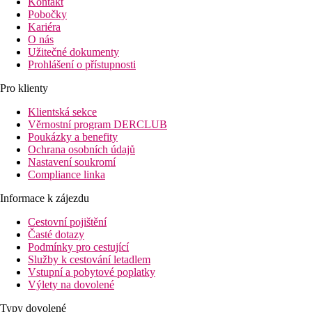
Kontakt
Pobočky
Kariéra
O nás
Užitečné dokumenty
Prohlášení o přístupnosti
Pro klienty
Klientská sekce
Věrnostní program DERCLUB
Poukázky a benefity
Ochrana osobních údajů
Nastavení soukromí
Compliance linka
Informace k zájezdu
Cestovní pojištění
Časté dotazy
Podmínky pro cestující
Služby k cestování letadlem
Vstupní a pobytové poplatky
Výlety na dovolené
Typy dovolené