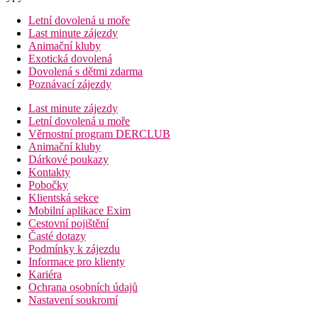
Letní dovolená u moře
Last minute zájezdy
Animační kluby
Exotická dovolená
Dovolená s dětmi zdarma
Poznávací zájezdy
Last minute zájezdy
Letní dovolená u moře
Věrnostní program DERCLUB
Animační kluby
Dárkové poukazy
Kontakty
Pobočky
Klientská sekce
Mobilní aplikace Exim
Cestovní pojištění
Časté dotazy
Podmínky k zájezdu
Informace pro klienty
Kariéra
Ochrana osobních údajů
Nastavení soukromí