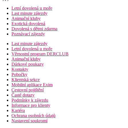
Letní dovolená u moře
Last minute zájezdy
Animační kluby
Exotická dovolená
Dovolená s dětmi zdarma
Poznávací zájezdy
Last minute zájezdy
Letní dovolená u moře
Věrnostní program DERCLUB
Animační kluby
Dárkové poukazy
Kontakty
Pobočky
Klientská sekce
Mobilní aplikace Exim
Cestovní pojištění
Časté dotazy
Podmínky k zájezdu
Informace pro klienty
Kariéra
Ochrana osobních údajů
Nastavení soukromí