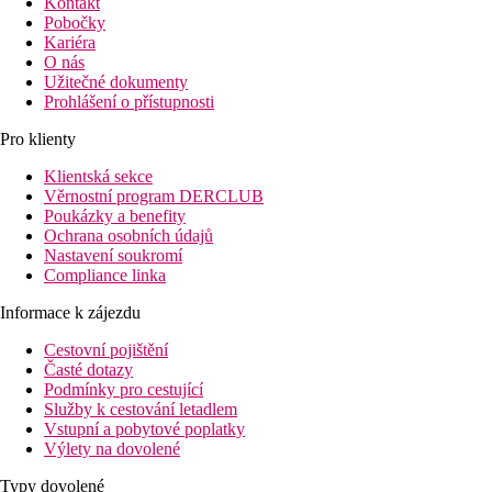
Kontakt
Pobočky
Kariéra
O nás
Užitečné dokumenty
Prohlášení o přístupnosti
Pro klienty
Klientská sekce
Věrnostní program DERCLUB
Poukázky a benefity
Ochrana osobních údajů
Nastavení soukromí
Compliance linka
Informace k zájezdu
Cestovní pojištění
Časté dotazy
Podmínky pro cestující
Služby k cestování letadlem
Vstupní a pobytové poplatky
Výlety na dovolené
Typy dovolené