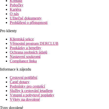
Kontakt
Pobočky
Kariéra
O nás
Užitečné dokumenty
Prohlášení o přístupnosti
Pro klienty
Klientská sekce
Věrnostní program DERCLUB
Poukázky a benefity
Ochrana osobních údajů
Nastavení soukromí
Compliance linka
Informace k zájezdu
Cestovní pojištění
Časté dotazy
Podmínky pro cestující
Služby k cestování letadlem
Vstupní a pobytové poplatky
Výlety na dovolené
Typy dovolené