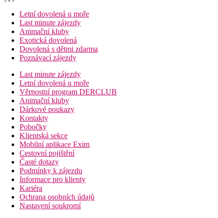
Letní dovolená u moře
Last minute zájezdy
Animační kluby
Exotická dovolená
Dovolená s dětmi zdarma
Poznávací zájezdy
Last minute zájezdy
Letní dovolená u moře
Věrnostní program DERCLUB
Animační kluby
Dárkové poukazy
Kontakty
Pobočky
Klientská sekce
Mobilní aplikace Exim
Cestovní pojištění
Časté dotazy
Podmínky k zájezdu
Informace pro klienty
Kariéra
Ochrana osobních údajů
Nastavení soukromí